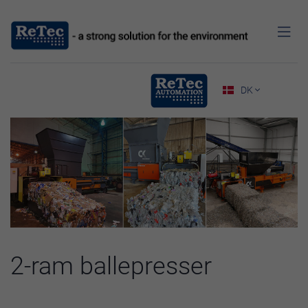

DK

2-ram ballepresser