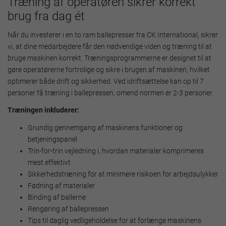
Træning af operatøren sikrer korrekt
brug fra dag ét
Når du investerer i en to ram ballepresser fra CK International, sikrer
vi, at dine medarbejdere får den nødvendige viden og træning til at
bruge maskinen korrekt. Træningsprogrammerne er designet til at
gøre operatørerne fortrolige og sikre i brugen af maskinen, hvilket
optimerer både drift og sikkerhed. Ved idriftsættelse kan op til 7
personer få træning i ballepressen, omend normen er 2-3 personer.
Træningen inkluderer:
Grundig gennemgang af maskinens funktioner og
betjeningspanel
Trin-for-trin vejledning i, hvordan materialer komprimeres
mest effektivt
Sikkerhedstræning for at minimere risikoen for arbejdsulykker
Fødning af materialer
Binding af ballerne
Rengøring af ballepressen
Tips til daglig vedligeholdelse for at forlænge maskinens