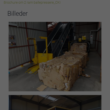
Brochure om 2 ram ballepressere_CKI
Billeder