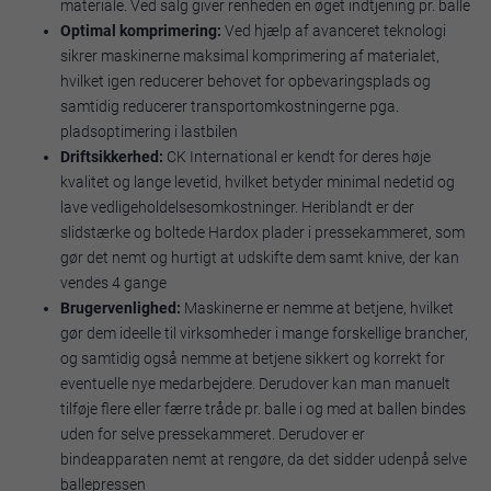
materiale. Ved salg giver renheden en øget indtjening pr. balle
Optimal komprimering:
Ved hjælp af avanceret teknologi
sikrer maskinerne maksimal komprimering af materialet,
hvilket igen reducerer behovet for opbevaringsplads og
samtidig reducerer transportomkostningerne pga.
pladsoptimering i lastbilen
Driftsikkerhed:
CK International er kendt for deres høje
kvalitet og lange levetid, hvilket betyder minimal nedetid og
lave vedligeholdelsesomkostninger. Heriblandt er der
slidstærke og boltede Hardox plader i pressekammeret, som
gør det nemt og hurtigt at udskifte dem samt knive, der kan
vendes 4 gange
Brugervenlighed:
Maskinerne er nemme at betjene, hvilket
gør dem ideelle til virksomheder i mange forskellige brancher,
og samtidig også nemme at betjene sikkert og korrekt for
eventuelle nye medarbejdere. Derudover kan man manuelt
tilføje flere eller færre tråde pr. balle i og med at ballen bindes
uden for selve pressekammeret. Derudover er
bindeapparaten nemt at rengøre, da det sidder udenpå selve
ballepressen