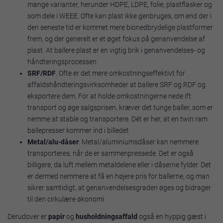
mange varianter, herunder HDPE, LDPE, folie, plastflasker og
som dele i WEEE. Ofte kan plast ikke genbruges, om end der i
den seneste tid er kommet mere bionedbrydelige plastformer
frem, og der generelt er et øget fokus på genanvendelse af
plast. At ballere plast er en vigtig brik i genanvendelses- og
håndteringsprocessen
SRF/RDF
. Ofte er det mere omkostningseffektivt for
affaldshåndteringsvirksomheder at ballere SRF og RDF og
eksportere dem. For at holde omkostningerne nede ift.
transport og øge salgsprisen, kræver det tunge baller, som er
nemme at stable og transportere. Dét er her, at en twin ram
ballepresser kommer ind i billedet
Metal/alu-dåser
: Metal/aluminiumsdåser kan nemmere
transporteres, når de er sammenpressede. Det er også
billigere, da luft mellem metaldelene eller i dåserne fylder. Det
er dermed nemmere at få en højere pris for ballerne, og man
sikrer samtidigt, at genanvendelsesgraden øges og bidrager
til den cirkulære økonomi
Derudover er
papir
og
husholdningsaffald
også en hyppig gæst i