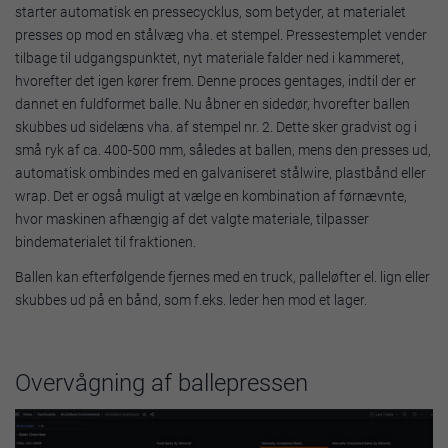
starter automatisk en pressecycklus, som betyder, at materialet
presses op mod en stålvæg vha. et stempel. Pressestemplet vender
tilbage til udgangspunktet, nyt materiale falder ned i kammeret,
hvorefter det igen kører frem. Denne proces gentages, indtil der er
dannet en fuldformet balle. Nu åbner en sidedør, hvorefter ballen
skubbes ud sidelæns vha. af stempel nr. 2. Dette sker gradvist og i
små ryk af ca. 400-500 mm, således at ballen, mens den presses ud,
automatisk ombindes med en galvaniseret stålwire, plastbånd eller
wrap. Det er også muligt at vælge en kombination af førnævnte,
hvor maskinen afhængig af det valgte materiale, tilpasser
bindematerialet til fraktionen.
Ballen kan efterfølgende fjernes med en truck, palleløfter el. lign eller
skubbes ud på en bånd, som f.eks. leder hen mod et lager.
Overvågning af ballepressen