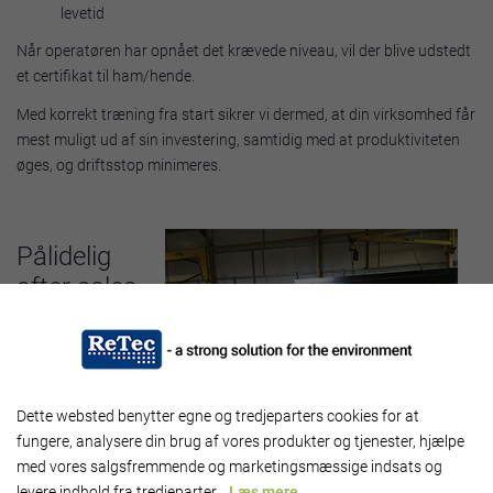
levetid
Når operatøren har opnået det krævede niveau, vil der blive udstedt
et certifikat til ham/hende.
Med korrekt træning fra start sikrer vi dermed, at din virksomhed får
mest muligt ud af sin investering, samtidig med at produktiviteten
øges, og driftsstop minimeres.
Pålidelig
after sales-
service til
din twin
ram
Dette websted benytter egne og tredjeparters cookies for at
fungere, analysere din brug af vores produkter og tjenester, hjælpe
ballepresser
med vores salgsfremmende og marketingsmæssige indsats og
levere indhold fra tredjeparter.
Læs mere