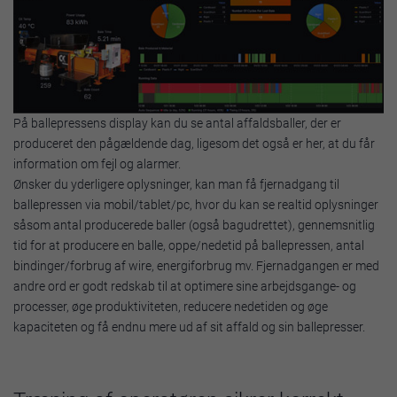
På ballepressens display kan du se antal affaldsballer, der er
produceret den pågældende dag, ligesom det også er her, at du får
information om fejl og alarmer.
Ønsker du yderligere oplysninger, kan man få fjernadgang til
ballepressen via mobil/tablet/pc, hvor du kan se realtid oplysninger
såsom antal producerede baller (også bagudrettet), gennemsnitlig
tid for at producere en balle, oppe/nedetid på ballepressen, antal
bindinger/forbrug af wire, energiforbrug mv. Fjernadgangen er med
andre ord er godt redskab til at optimere sine arbejdsgange- og
processer, øge produktiviteten, reducere nedetiden og øge
kapaciteten og få endnu mere ud af sit affald og sin ballepresser.