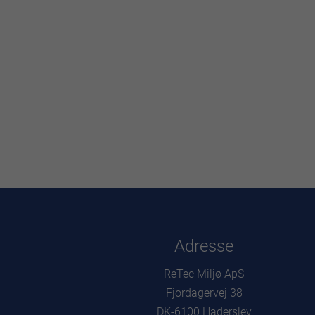
Adresse
ReTec Miljø ApS
Fjordagervej 38
DK-6100 Haderslev