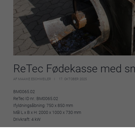
ReTec Fødekasse med sn
AF MAAIKE ESCHWEILER
17. OKTOBER 2025
BM0065.02
ReTec ID nr.: BM0065.02
Ifyldningsåbning: 750 x 850 mm
Mål L x B x H: 2000 x 1000 x 730 mm
Drivkraft: 4 kW
English: