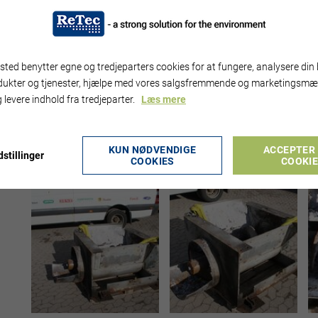
BM0065.02
Feeding hopper with screw
Opening: 750 x 850 mm
Dimension (LxWxH): 2000 x 1000 x 730 mm
ted benytter egne og tredjeparters cookies for at fungere, analysere din 
Drive: 4 kW
dukter og tjenester, hjælpe med vores salgsfremmende og marketingsmæ
 levere indhold fra tredjeparter.
Læs mere
Pris på forespørgsel / price on request
KUN NØDVENDIGE
ACCEPTER 
stillinger
BILLEDER
COOKIES
COOKI