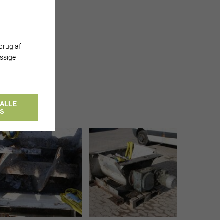
brug af
ssige
ALLE
ES