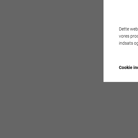
Dette webs
vores pro
indsats og
Cookie ind