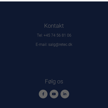
Kontakt
Tel: +45 74 56 81 06
E-mail: salg@retec.dk
Følg os