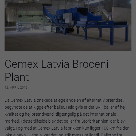
Cemex Latvia Broceni
Plant
12. APRIL 2018
Da Cemex Latvia ønskede at øge andelen af alternativ brændsel,
begyndte de at kigge efter baller. Heldigvis er der SRF baller af høj
kvalitet og høj brændværdi tilgængelig på det internationale
marked. I dette tilfælde blev det baller fra Storbritannien, der blev
valgt. I og med at Cemex Latvia fabrikken kun ligger 100 km fra den
lokale havn i Liepaja, var det logistik mæssigt ligetil. Ballerne fra