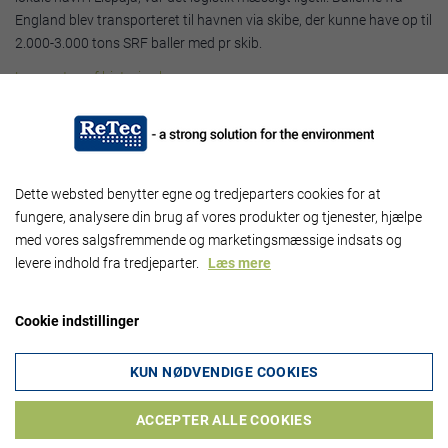
England blev transporteret til havnen via skibe, der kunne have op til
2.000-3.000 tons SRF baller med pr skib.
Læs resten af historien her
Vil du vide mere om ReTec Balleåbner? Så se mere på siden her
Dette websted benytter egne og tredjeparters cookies for at
fungere, analysere din brug af vores produkter og tjenester, hjælpe
Adresse
med vores salgsfremmende og marketingsmæssige indsats og
levere indhold fra tredjeparter.
Læs mere
ReTec Miljø ApS
Fjordagervej 38
Cookie indstillinger
DK-6100 Haderslev
CVR-nr: - 25862422
KUN NØDVENDIGE COOKIES
ACCEPTER ALLE COOKIES