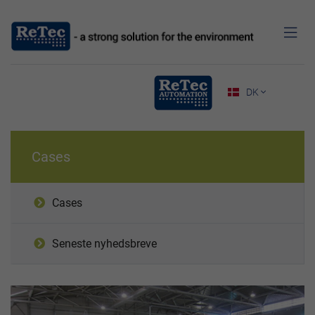

DK

Cases
Cases
Seneste nyhedsbreve