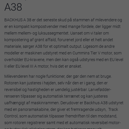
A38
BACKHUS A 38 er det seneste skud på stammen af milevendere og
er en kompakt kompostvender med mange fordele, der ligger midt
mellem mellem- og luksussegmentet. Uanset om vi taler om
kompostering af grønt affald, forurenet jord eller et helt andet
materiale, sørger A38 for et optimalt output. Ligesom de andre
modeller er maskinen udstyret med en Cummins Tier V motor, som
overholder EU-kravene, men den kan også udstyres med en EU level
II eller EU level III A motor, hvis det er ønsket.
Milevenderen har nogle funktioner, der gør den nem at bruge.
Rotoren kan justeres i højden, selv når den er i gang, den er
reversibel og hastigheden er uendelig justérbar. Larvefødder-
renseren tilpasser sig automatisk terrænet og kan justeres
uafhængigt af maskinrammen. Derudover er Backhus A38 udstyret
med en panoramakabine, der giver et fremragende udsyn, Track
Control, som automatisk tilpasser fremdriften til den modstand,
som rotoren registrerer samt med et automatisk reversibel motor-