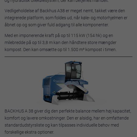
og hydraulisk oliekølesystem, der kan betjenes manuelt.
Vedligeholdelse af Backhus A38 er meget nemt, takket være den
integrerede platform, som foldes ud, når køle- og motorhjelmen er
åbnet op og som giver fuld adgang til alle komponenter.
Med en imponerende kraft på op til 115 kW (154 hk) og en
milebredde på op til 3,8 m kan den håndtere store mængder
kompost. Den kan omsætte op til 1.500 m³ kompost i timen.
BACKHUS A 38 giver dig den perfekte balance mellem høj kapacitet,
komfort og lavere omkostninger. Den er alsidig, har en omfattende
standardudstyrsliste og kan tilpasses individuelle behov med
forskellige ekstra optioner.