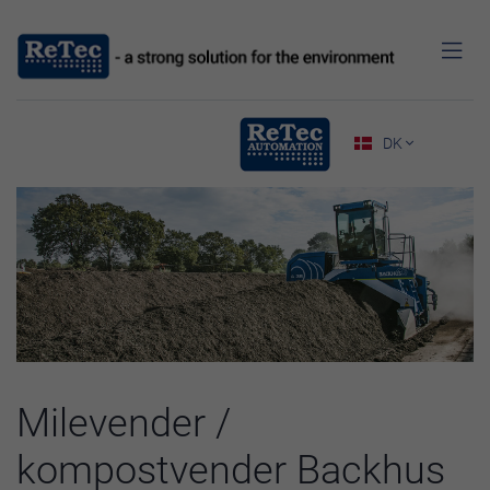

DK

Milevender /
kompostvender Backhus