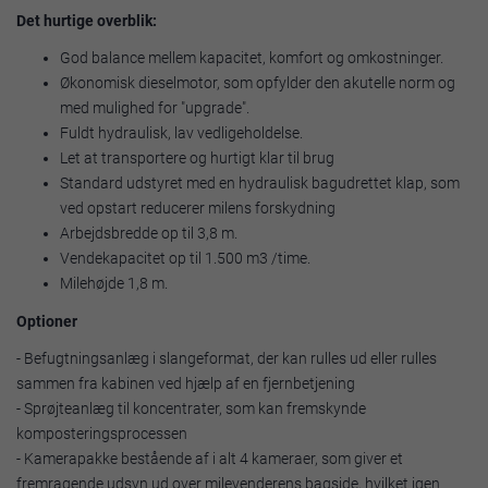
Det hurtige overblik:
God balance mellem kapacitet, komfort og omkostninger.
Økonomisk dieselmotor, som opfylder den akutelle norm og
med mulighed for "upgrade".
Fuldt hydraulisk, lav vedligeholdelse.
Let at transportere og hurtigt klar til brug
Standard udstyret med en hydraulisk bagudrettet klap, som
ved opstart reducerer milens forskydning
Arbejdsbredde op til 3,8 m.
Vendekapacitet op til 1.500 m3 /time.
Milehøjde 1,8 m.
Optioner
- Befugtningsanlæg i slangeformat, der kan rulles ud eller rulles
sammen fra kabinen ved hjælp af en fjernbetjening
- Sprøjteanlæg til koncentrater, som kan fremskynde
komposteringsprocessen
- Kamerapakke bestående af i alt 4 kameraer, som giver et
fremragende udsyn ud over milevenderens bagside, hvilket igen