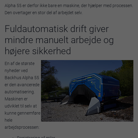
Alpha 55 er derfor ikke bare en maskine, der hjælper med processen.
Den overtager en stor del af arbejdet selv.
Fuldautomatisk drift giver
mindre manuelt arbejde og
højere sikkerhed
En af de største
nyheder ved
Backhus Alpha 55
er den avancerede
automatisering.
Maskinen er
udviklet til selv at
kunne gennemføre
hele
arbejdsprocessen:
Registrering af miler