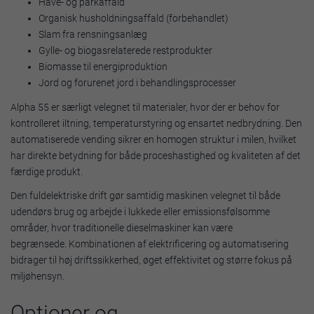
Have- og parkaffald
Organisk husholdningsaffald (forbehandlet)
Slam fra rensningsanlæg
Gylle- og biogasrelaterede restprodukter
Biomasse til energiproduktion
Jord og forurenet jord i behandlingsprocesser
Alpha 55 er særligt velegnet til materialer, hvor der er behov for
kontrolleret iltning, temperaturstyring og ensartet nedbrydning. Den
automatiserede vending sikrer en homogen struktur i milen, hvilket
har direkte betydning for både proceshastighed og kvaliteten af det
færdige produkt.
Den fuldelektriske drift gør samtidig maskinen velegnet til både
udendørs brug og arbejde i lukkede eller emissionsfølsomme
områder, hvor traditionelle dieselmaskiner kan være
begrænsede. Kombinationen af elektrificering og automatisering
bidrager til høj driftssikkerhed, øget effektivitet og større fokus på
miljøhensyn.
Optioner og