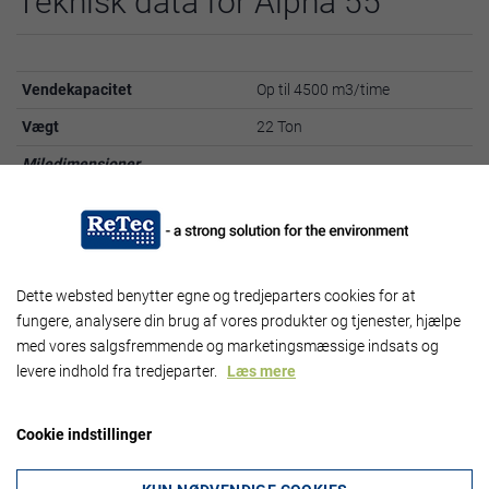
Teknisk data for Alpha 55
Vendekapacitet
Op til 4500 m3/time
Vægt
22 Ton
Miledimensioner
Milebredde
5,5 m
Med XL-sporrensere
5,8 m
Milehøjde
2,4 m
Dette websted benytter egne og tredjeparters cookies for at
fungere, analysere din brug af vores produkter og tjenester, hjælpe
Brochure
med vores salgsfremmende og marketingsmæssige indsats og
levere indhold fra tredjeparter.
Læs mere
Download brochure om Backhus Alpha 55.
Cookie indstillinger
Billeder