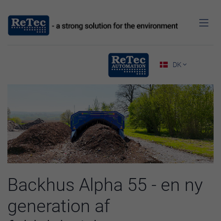

DK

Backhus Alpha 55 - en ny
generation af