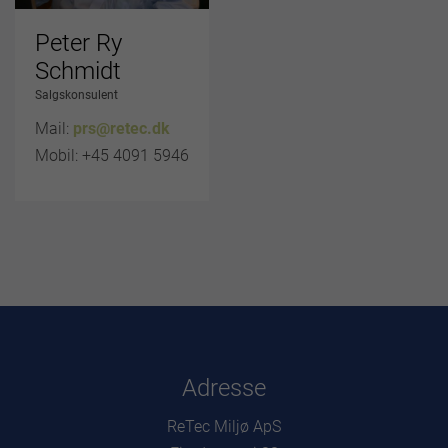
Peter Ry
Schmidt
Salgskonsulent
Mail:
prs@retec.dk
Mobil: +45 4091 5946
Adresse
ReTec Miljø ApS