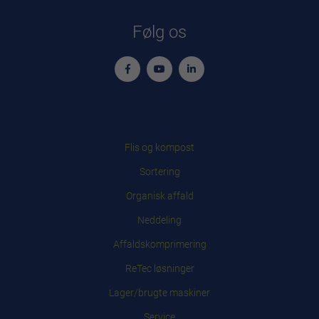
Følg os
Flis og kompost
Sortering
Organisk affald
Neddeling
Affaldskomprimering
ReTec løsninger
Lager/brugte maskiner
Service