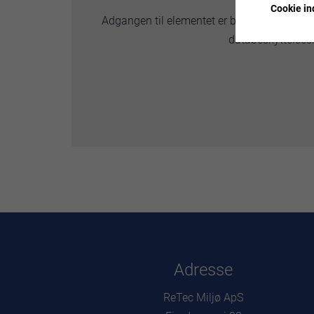
Cookie ind
Adgangen til elementet er blevet begrænset
databeskyttelsesl
Adresse
ReTec Miljø ApS