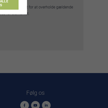
ALLE
ES
ltning er truffet for at overholde gældende
ies for elementet.
Følg os