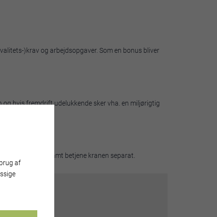
 (kvalitets-)krav og arbejdsopgaver. Som en bonus bliver
og hvis fremdrift udelukkende sker vha. en miljørigtig
 BA 725 EL her
.
te i sit førerhus samt betjene kranen separat.
brug af
ssige