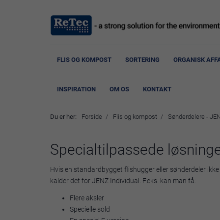
FLIS OG KOMPOST
SORTERING
ORGANISK AFF
INSPIRATION
OM OS
KONTAKT
Du er her:
Forside
Flis og kompost
Sønderdelere - JE
Specialtilpassede løsninge
Hvis en standardbygget flishugger eller sønderdeler ikke
kalder det for JENZ Individual. F.eks. kan man få:
Flere aksler
Specielle sold