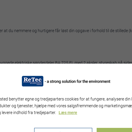
er at du nemmere og hurtigere får løst din opgave i forhold til de stillede
yggede elektriske sønderdeler BA 725 EL med 2 aksler, styreskab på siden 
nyt hjem i et forarbejdningsanlæg ved Augsburg i Tyskland,
læs historien om
 med den nye D1 rotor på en Volvo lastbil, hvor føreren både kan overnat
ted benytter egne og tredjeparters cookies for at fungere, analysere din 
dukter og tjenester, hjælpe med vores salgsfremmende og marketingsmæ
 levere indhold fra tredjeparter.
Læs mere
Elementet er blokeret