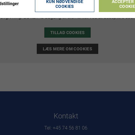
KUN NØDVENDIGE
ACCEPTER 
stillinger
COOKIES
COOKI
, da du ikke har accepteret de påkrævede cookies. Denne foransta
ovgivning. Du kan få adgang til elementet ved at acceptere cook
TILLAD COOKIES
LÆS MERE OM COOKIES
Kontakt
Tel: +45 74 56 81 06