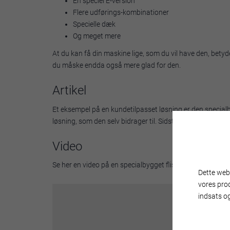
En speciel E-version
Flere udførings-kombinationer
Specielle dæk
Og meget mere
At du kan få din maskine lige, som du vil have den, betyd
du måske endda også mere glad for den.
Artikel
Et eksempel på en kundetilpasset løsning er den specialb
løsning, som den selv bidrager til. Sidste år fik den et 
Video
Se her en video på en specialbygget flishugger HEM 583 R
Dette webs
vores pro
indsats og