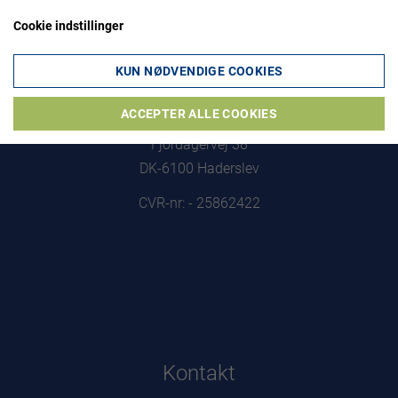
Cookie indstillinger
KUN NØDVENDIGE COOKIES
Adresse
ACCEPTER ALLE COOKIES
ReTec Miljø ApS
Fjordagervej 38
DK-6100 Haderslev
CVR-nr: - 25862422
Kontakt