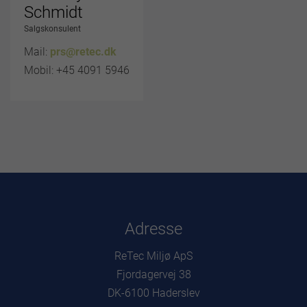
Schmidt
Salgskonsulent
Mail:
prs@retec.dk
Mobil: +45 4091 5946
Adresse
ReTec Miljø ApS
Fjordagervej 38
DK-6100 Haderslev