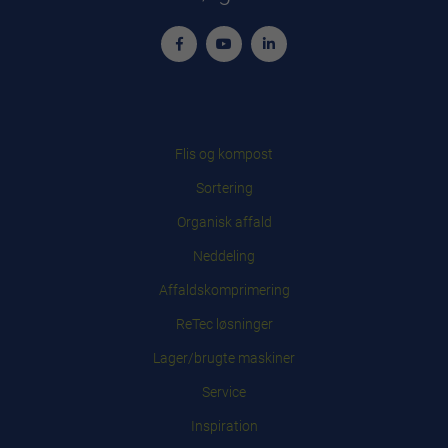
Flis og kompost
Sortering
Organisk affald
Neddeling
Affaldskomprimering
ReTec løsninger
Lager/brugte maskiner
Service
Inspiration