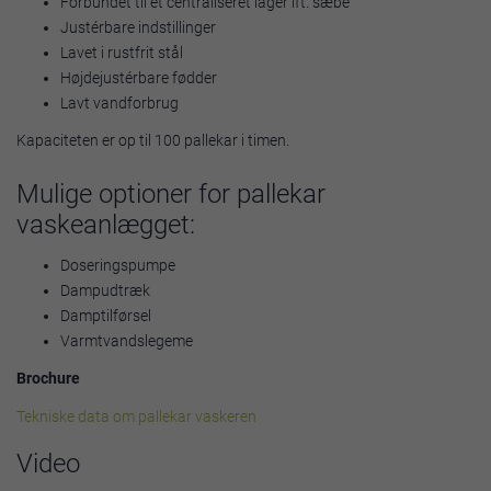
Forbundet til et centraliseret lager ift. sæbe
Justérbare indstillinger
Lavet i rustfrit stål
Højdejustérbare fødder
Lavt vandforbrug
Kapaciteten er op til 100 pallekar i timen.
Mulige optioner for pallekar
vaskeanlægget:
Doseringspumpe
Dampudtræk
Damptilførsel
Varmtvandslegeme
Brochure
Tekniske data om pallekar vaskeren
Video