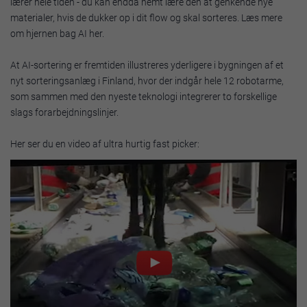
lærer hele tiden - du kan endda nemt lære den at genkende nye
materialer, hvis de dukker op i dit flow og skal sorteres. Læs mere
om hjernen bag AI her.
At AI-sortering er fremtiden illustreres yderligere i bygningen af et
nyt sorteringsanlæg i Finland, hvor der indgår hele 12 robotarme,
som sammen med den nyeste teknologi integrerer to forskellige
slags forarbejdningslinjer.
Her ser du en video af ultra hurtig fast picker: