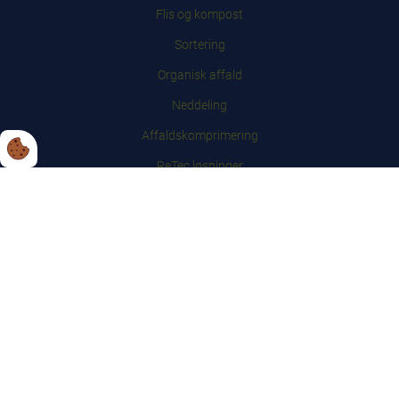
Flis og kompost
Sortering
Organisk affald
Neddeling
Affaldskomprimering
ReTec løsninger
Lager/brugte maskiner
Service
Inspiration
Om os
Kontakt