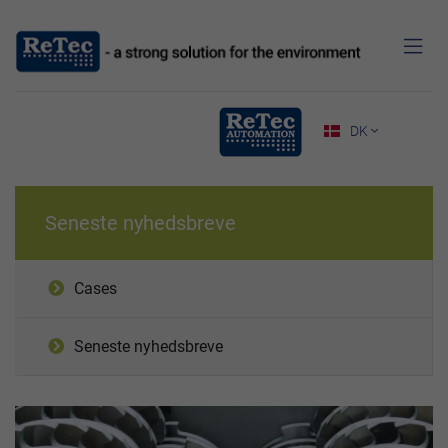

DK

Seneste nyhedsbreve
Cases
Seneste nyhedsbreve