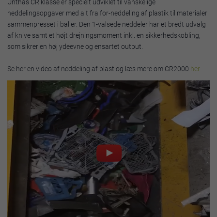
Unthas CR klasse er specielt udviklet til vanskelige
neddelingsopgaver med alt fra for-neddeling af plastik til materialer
sammenpresset i baller. Den 1-valsede neddeler har et bredt udvalg
af knive samt et højt drejningsmoment inkl. en sikkerhedskobling,
som sikrer en høj ydeevne og ensartet output.
Se her en video af neddeling af plast og læs mere om CR2000
her