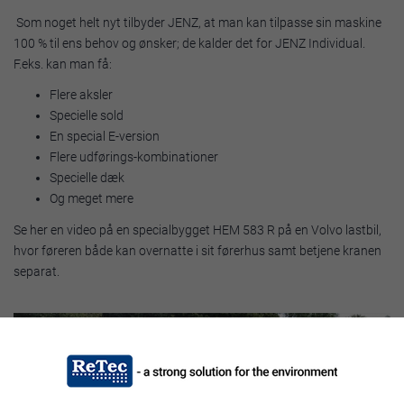
Som noget helt nyt tilbyder JENZ, at man kan tilpasse sin maskine
100 % til ens behov og ønsker; de kalder det for JENZ Individual.
F.eks. kan man få:
Flere aksler
Specielle sold
En special E-version
Flere udførings-kombinationer
Specielle dæk
Og meget mere
Se her en video på en specialbygget HEM 583 R på en Volvo lastbil,
hvor føreren både kan overnatte i sit førerhus samt betjene kranen
separat.