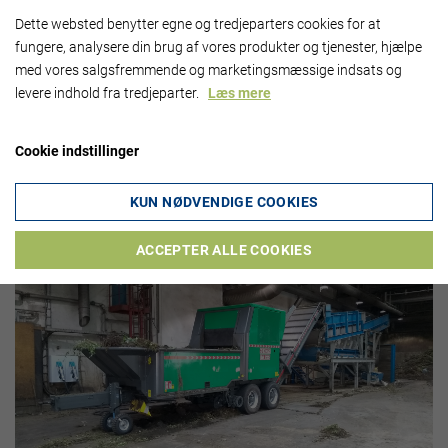
Dette websted benytter egne og tredjeparters cookies for at
fungere, analysere din brug af vores produkter og tjenester, hjælpe
med vores salgsfremmende og marketingsmæssige indsats og
levere indhold fra tredjeparter.
Læs mere
Cookie indstillinger
KUN NØDVENDIGE COOKIES
Læs her om den specialbyggede elektriske BA 725 EL, som sidste år
fik et nyt hjem i et forarbejdningsanlæg ved Augsburg i Tyskland:
ACCEPTER ALLE COOKIES