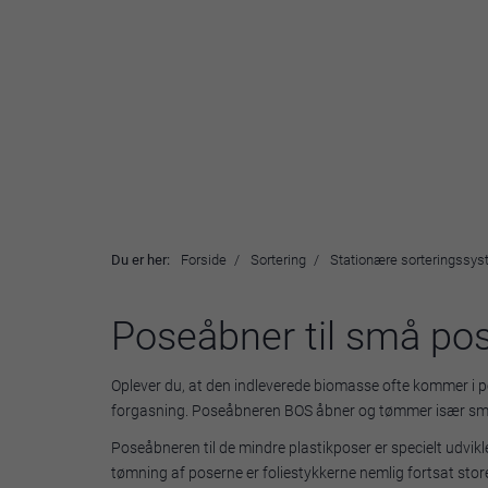
Du er her:
Forside
Sortering
Stationære sorteringssys
Poseåbner til små po
Oplever du, at den indleverede biomasse ofte kommer i po
forgasning. Poseåbneren BOS åbner og tømmer især små po
Poseåbneren til de mindre plastikposer er specielt udvikl
tømning af poserne er foliestykkerne nemlig fortsat store 