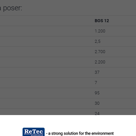
 poser:
BOS 12
1.200
2,5
2.700
2.200
37
7
95
30
24