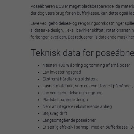
Poseåbneren BOS er meget pladsbesparende, da materialet 
der dog være brug for en bufferkasse, kan dette også lad
Lave vedligeholdelses- og rengøringsomkostninger spille
slidstærke design. F.eks. bevirker skiftet i rotationsre
forlænger levetiden. Det reducerer i sidste ende maskine
Teknisk data for poseåbne
Næsten 100 % åbning og tømning af små poser
Lav investeringsgrad
Ekstremt hårdfør og slidstærk
Løsnet materiale, som er jævnt fordelt på bånde
Lav vedligeholdelse og rengøring
Pladsbesparende design
Nem at integrere i eksisterende anlæg
Støjsvag drift
Langsomtgående poseåbner
Er særlig effektiv i samspil med en bufferkasse i D