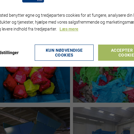
 KAPACITET, SÅ LÆS MERE HER.
ted benytter egne og tredjeparters cookies for at fungere, analysere din 
dukter og tjenester, hjælpe med vores salgsfremmende og marketingsmæ
 levere indhold fra tredjeparter.
Læs mere
KUN NØDVENDIGE
ACCEPTER 
stillinger
COOKIES
COOKI