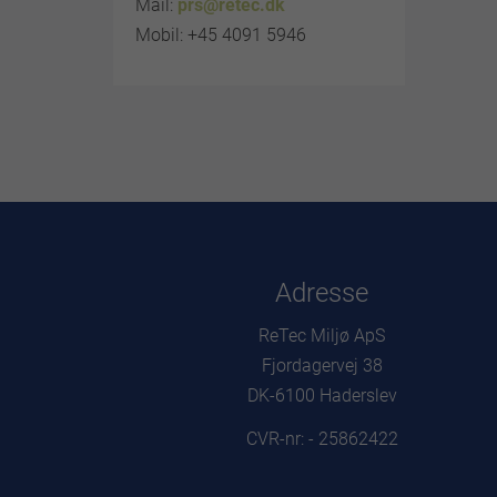
Mail:
prs@retec.dk
Mobil: +45 4091 5946
Adresse
ReTec Miljø ApS
Fjordagervej 38
DK-6100 Haderslev
CVR-nr: - 25862422