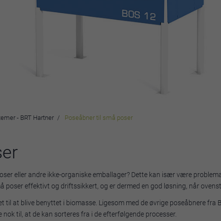
temer - BRT Hartner
Poseåbner til små poser
ser
ser eller andre ikke-organiske emballager? Dette kan især være problematis
ser effektivt og driftssikkert, og er dermed en god løsning, når ovenstå
et til at blive benyttet i biomasse. Ligesom med de øvrige poseåbnere fra 
nok til, at de kan sorteres fra i de efterfølgende processer.