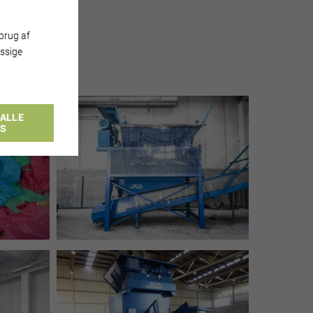
brug af
ssige
ALLE
ES