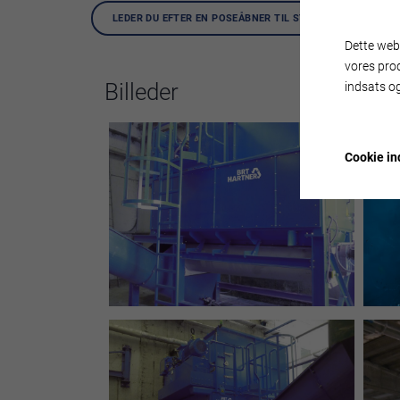
LEDER DU EFTER EN POSEÅBNER TIL STØRRE POSER /MERE
Dette webs
vores pro
Billeder
indsats og
Cookie ind