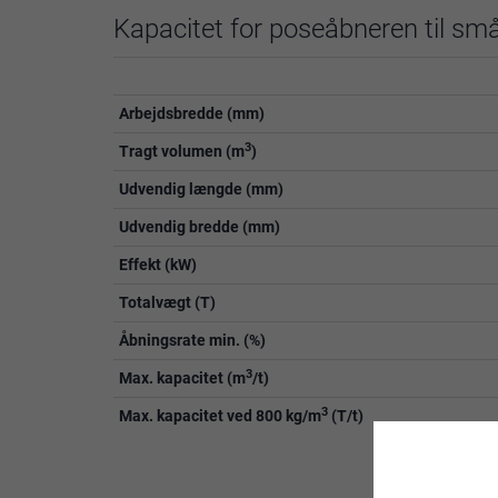
Kapacitet for poseåbneren til små
Arbejdsbredde (mm)
3
Tragt volumen (m
)
Udvendig længde (mm)
Udvendig bredde (mm)
Effekt (kW)
Totalvægt (T)
Åbningsrate min. (%)
3
Max. kapacitet (m
/t)
3
Max. kapacitet ved 800 kg/m
(T/t)