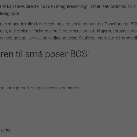
kan føres direkte ind i den integrerede tragt. Det er især praktisk, hvis 
e sig gøre.
r en stigende rolle i forarbejdnings- og sorteringsanlæg. Poseåbneren BOS
tningen, at tromlen er ”selvrensende”. Ydermere kan værktøjerne forsynes
ns nedetid pga. service og vedligeholdelse. Skulle der være store fremme
ren til små poser BOS:
t, og som gør sorteringsprocessen nemmere
-serien