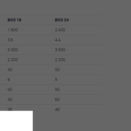
BOS 18
BOS 24
1.800
2.400
3,6
4,4
3.300
3.900
2.200
2.200
45
55
8
9
95
95
45
60
36
48