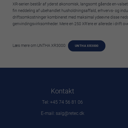
XR-serien består af yderst økonomisk, langsomt gående en-valset ne
fin neddeling af ubehandlet husholdningsaffald, erhvervs- og indu
driftsomkostninger kombineret med maksimal ydeevne disse neddeler
genvindingsvirksomheder. Mere en 250 XR’ere er allerede i drift ov
Læs mere om UNTHA XR3000:
UNTHA XR3000
Kontakt
Tel: +45 74 56 81 06
E-mail: salg@retec.dk