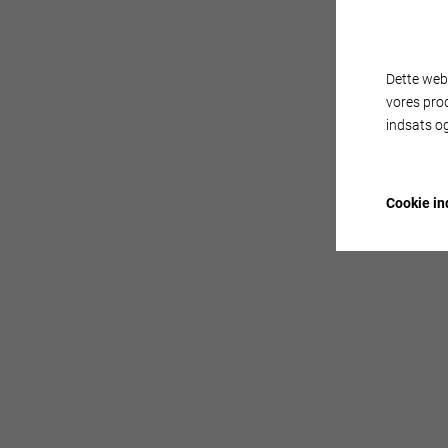
Dette webs
vores pro
indsats og
Cookie ind