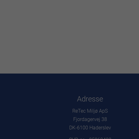
Adresse
ReTec Miljø ApS
Fjordagervej 38
DK-6100 Haderslev