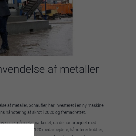
nvendelse af metaller
se af metaller, Schaufler, har investeret i en ny maskine
ens håndtering af skrot i 2020 og fremadrettet.
 ny spiller på metalmarkedet, da de har arbejdet med
 hold, bestående af 120 medarbejdere, håndterer kobber,