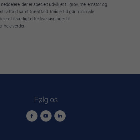
ddelere, der er specielt udviklet til grov, mellemstor og
striaffald samt træaffald. Imidlertid gør minimale
e til særligt effektive løsninger til
er hele verden.
Følg os