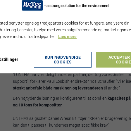
aluminium, zink og rustfrit stål fra skrothandlere, industri, kommu
neddeler og sælger til smelteværker i hele Europa.
Men ivrig efter at udvikle sig fra et rent handelsselskab til et spec
ted benytter egne og tredjeparters cookies for at fungere, analysere din 
velafprøvet, kraftigt forneddelingssystem
, der effektivt kunne 
dukter og tjenester, hjælpe med vores salgsfremmende og marketingsmæ
produktionsfraktion af høj kvalitet, hvilket tillader yderligere s
 levere indhold fra tredjeparter.
Læs mere
Tilbage i marts 2019 blev den velkendte UNTHA XR3000C testet me
over maskinens høje kapacitet og lave slidtage og har siden invest
KUN NØDVENDIGE
ACCEPTER 
UNTHAs
Eco Drive koncept
inden for XR-klassen
sænker energif
stillinger
COOKIES
COOKI
elektrisk-hydrauliske drevmuligheder.
”I UNTHA har vi endelig fundet en partner, der tog vores ønsker i 
support”, forklarer Paul Losbishler direktør hos Schaufler. ”Vi er i
stærkt anbefale både maskinen og leverandøren
til andre.”
Den højtydende løsning er konfigureret til at opnå en
kapacitet på
og 10 tons for kompositter.
UNTHA's salgschef Daniel Wresnik tilføjer: “XR'en er brugervenlig, 
kan den tilpasses til kundernes meget specifikke krav.”