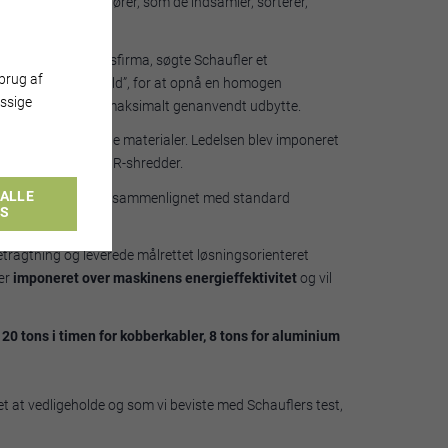
nale og private aktører, som de indsamler, sorterer,
ialiseret genvindingsfirma, søgte Schaufler et
brug af
behandle metal ”affald”, for at opnå en homogen
ssige
eparation for at opnå maksimalt genanvendt udbytte.
d Schauflers egne materialer. Ledelsen blev imponeret
eret i deres egen XR-shredder.
ALLE
orbruget med 75%
sammenlignet med standard
ES
betragtning og leverede målrettet løsningsorienteret
sær
imponeret over maskinens energieffektivitet
og vil
 20 tons i timen for kobberkabler, 8 tons for aluminium
let at vedligeholde og som vi beviste med Schauflers test,