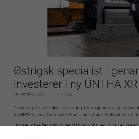
Østrigsk specialist i gena
investerer i ny UNTHA XR
AF METTE KLINKBY
4. MAJ 2020
Den østrigske specialist i separering, forarbejdning og genanvendel
fra UNTHA, da virksomheden har i sinde at øge effektiviteten af d
Firmaet Schaufler, som holder til i byen Ybbs ved Donau er ikke en
jernholdige og ikke-jernholdige materialer siden 1948. Det stærke