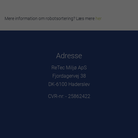
Mere information om robotsortering? Læs mere
her
Adresse
ReTec Miljø ApS
Fjordagervej 38
DK-6100 Haderslev
CVR-nr: - 25862422