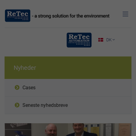

DK

Nyheder
Cases
Seneste nyhedsbreve