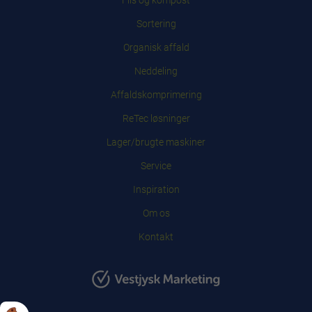
Flis og kompost
Sortering
Organisk affald
Neddeling
Affaldskomprimering
ReTec løsninger
Lager/brugte maskiner
Service
Inspiration
Om os
Kontakt