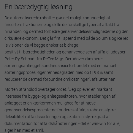
En bæredygtig løsning
De automatiserede robotter gør det muligt kontinuerligt at
finsortere fraktionerne og skille de forskellige typer af affald fra
hinanden, og dermed forbedre genanvendelsesmulighederne og den
cirkulære økonomi. Det går fint i spænd med både Solum´s og ReTec
´s visioner, da vi begge ønsker at bidrage
positivt til bæredygtigheden og genanvendelsen af affald, uddyber
Peter Ry Schmidt fra ReTec Miljø. Derudover eliminerer
sorteringsanlægget sundhedsrisici forbundet med en manuel
sorteringsproces, øger renhedsgraden med op til 98 % samt
reducerer de dermed forbundne omkostninger”, afslutter han.
Morten Strandlod overtager ordet: ”Jeg oplever en markant
interesse fra bygge- og anlægssektoren, hvor etableringen af
anlægget er en kærkommen mulighed for at hæve
genanvendelsesprocenterne for deres affald, skabe en større
fleksibilitet i affaldssorteringen og skabe en større grad af
dokumentation for affaldshåndteringen - det er win-win for alle,
siger han med et smil.