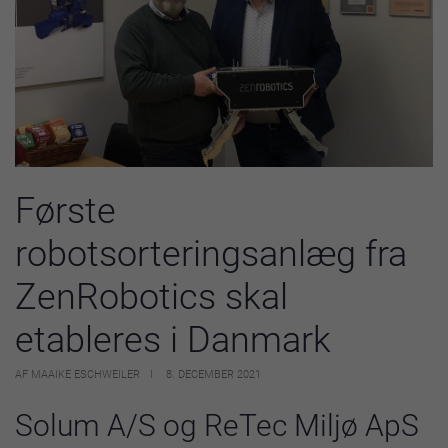
Første
robotsorteringsanlæg fra
ZenRobotics skal
etableres i Danmark
AF MAAIKE ESCHWEILER
8. DECEMBER 2021
Solum A/S og ReTec Miljø ApS