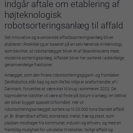
indgår aftale om etablering af
højteknologisk
robotsorteringsanlæg til affald
Det innovative og avancerede affaldssorteringsanlæg bliver
etableret i Roskilde og er baseret på en selv-lærende AI-teknologi,
som bevirker, at robotanlægget bliver ét af Skandinaviens mest
moderne sorteringsanlæg. Affaldet bliver her sorteret i adskillelige
genanvendelige fraktioner.
Anlægget, som den finske robotsorteringsgigant- og frontløber
ZenRobotics står bag og som ReTec Miljø er eneforhandler af i
Danmark, forventes at være klar til brug i sommeren 2022. De
topmoderne robotter vil være at finde på Solum´s anlæg i en telthal,
der bliver bygget specielt til formålet. Her vil
robotsorteringsanlægget sortere op til 25.000 tons blandet affald
pr. år: Brændbart affald, storskrald, metal, træ og plast, som
pladsen modtager fra kommuner, industri og erhverv, og med en
fremtidig mulighed for udvidelse til tekstiler, farligt affald og