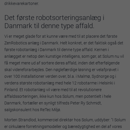
drikkevarekartoner.
Det første robotsorteringsanlæg i
Danmark til denne type affald.
Vi er meget glade for at kunne være med til at placere det første
ZenRobotics anlæg i Danmark. Helt konkret, er det faktisk også det
første robotanlæg i Danmark til denne type affald. Kernen i
anlægget er netop den kunstige intelligens, som gør, at Solum nu vil
få meget mere ud af sortere deres affald, inden det efterfølgende
skal videreforarbejdes. Den nøglefærdige løsning er velafprøvet i
over 100 installationer verden over, bl.a. i Malmø, Sydnorge og i
verdens største robotanlæg med hele 12 robotarme i Helsinki i
Finland. Et robotanlæg vil være med til at revolutionere
affaldssorteringen, ikke kun hos Solum, men potentielt i hele
Danmark, fortæller en synligt tilfreds Peter Ry Schmidt,
salgskonsulent hos ReTec Miljø.
Morten Strandlod, kommerciel direktør hos Solum, uddyber: ”I Solum
er cirkulære forretningsmodeller og bæredygtighed en del af vores