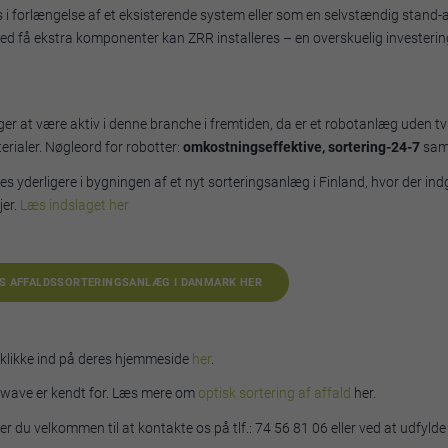
 forlængelse af et eksisterende system eller som en selvstændig stand-alo
. Med få ekstra komponenter kan ZRR installeres – en overskuelig investeri
ger at være aktiv i denne branche i fremtiden, da er et robotanlæg uden tv
erialer. Nøgleord for robotter:
omkostningseffektive, sortering-24-7
sa
treres yderligere i bygningen af et nyt sorteringsanlæg i Finland, hvor de
jer.
Læs indslaget her
CS AFFALDSSORTERINGSANLÆG I DANMARK HER
u klikke ind på deres hjemmeside
her
.
edwave er kendt for. Læs mere om
optisk sortering af affald
her.
er du velkommen til at kontakte os på tlf.: 74 56 81 06 eller ved at udfyld