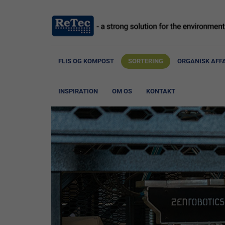
FLIS OG KOMPOST
SORTERING
ORGANISK AFF
INSPIRATION
OM OS
KONTAKT