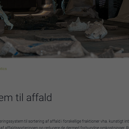
tics
m til affald
ngssystem til sortering af affald i forskellige fraktioner vha. kunstigt int
ten af affaldssorteringen og reducere de dermed forbundne omkostninger. 