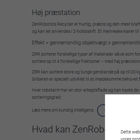
Høj præstation
ZenRobotics Recycler er hurtig, præcis og den mest kraftfu
og kan let anvendes i 2-holdsskift. Et menneske klarer ti
Effekt = gennemsnitlig objektvægt x gennemsnitli
ZRR sorterer forskellige typer af materialer såvel som f
sortere op til 4 forskellige fraktioner – med høj præcisio
ZRR kan sortere store og tunge genstande på op til 20 kg
Griberen er specielt udviklet til at imødekomme behovet fo
Hver robotarm har en stor arbejdsflade og kan kaste de 
sorteringsgrad.
Læs mere om kunstig intelligens:
FAST PICKER + HEA
Hvad kan ZenRobotics sor
Dette webs
vores pro