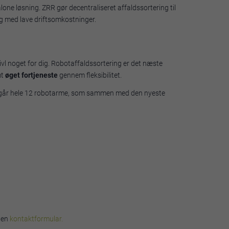
ne løsning. ZRR gør decentraliseret affaldssortering til
ng med lave driftsomkostninger.
ivl noget for dig. Robotaffaldssortering er det næste
mt
øget fortjeneste
gennem fleksibilitet.
r indgår hele 12 robotarme, som sammen med den nyeste
e en
kontaktformular.