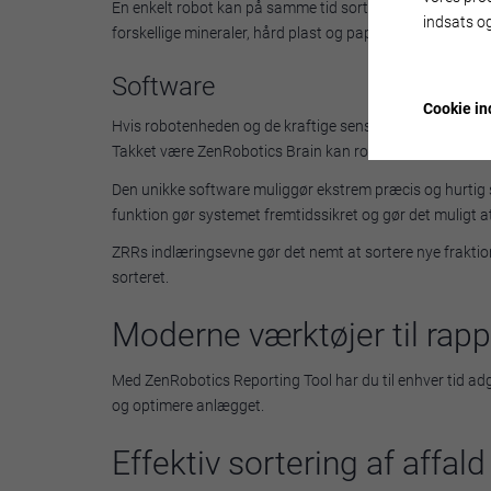
En enkelt robot kan på samme tid sortere forskellige mater
indsats og
forskellige mineraler, hård plast og pap. Brugen af senso
Software
Cookie ind
Hvis robotenheden og de kraftige sensorer forestiller hæ
Takket være ZenRobotics Brain kan robotten behandle sens
Den unikke software muliggør ekstrem præcis og hurtig sor
funktion gør systemet fremtidssikret og gør det muligt
ZRRs indlæringsevne gør det nemt at sortere nye fraktioner
sorteret.
Moderne værktøjer til rap
Med ZenRobotics Reporting Tool har du til enhver tid adgan
og optimere anlægget.
Effektiv sortering af affald