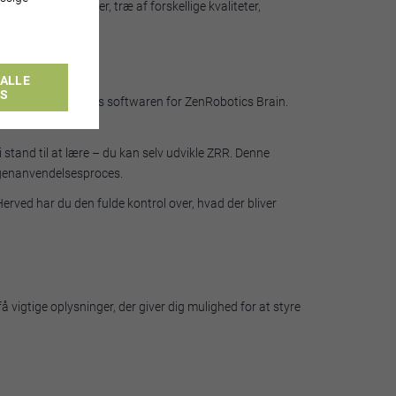
øjeblikket metaller, træ af forskellige kvaliteter,
 nye materialer.
ALLE
ES
ernen. Derfor kaldes softwaren for ZenRobotics Brain.
 stand til at lære – du kan selv udvikle ZRR. Denne
 genanvendelsesproces.
Herved har du den fulde kontrol over, hvad der bliver
å vigtige oplysninger, der giver dig mulighed for at styre