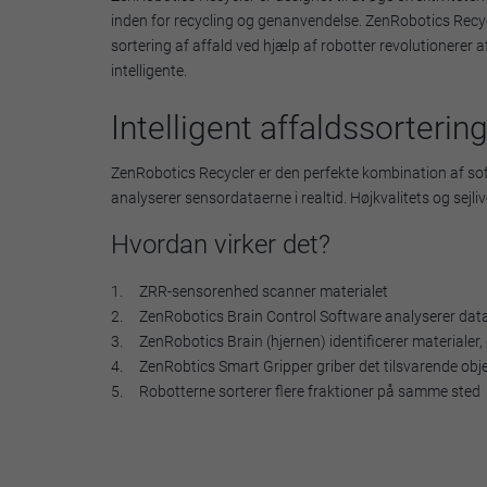
inden for recycling og genanvendelse. ZenRobotics Recycle
sortering af affald ved hjælp af robotter revolutionerer
intelligente.
Intelligent affaldssorterin
ZenRobotics Recycler er den perfekte kombination af sof
analyserer sensordataerne i realtid. Højkvalitets og sejli
Hvordan virker det?
1. ZRR-sensorenhed scanner materialet
2. ZenRobotics Brain Control Software analyserer data
3. ZenRobotics Brain (hjernen) identificerer materiale
4. ZenRobtics Smart Gripper griber det tilsvarende obj
5. Robotterne sorterer flere fraktioner på samme sted