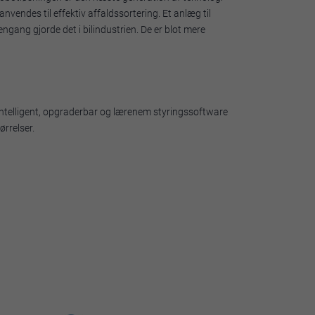
vendes til effektiv affaldssortering. Et anlæg til
gang gjorde det i bilindustrien. De er blot mere
intelligent, opgraderbar og lærenem styringssoftware
ørrelser.