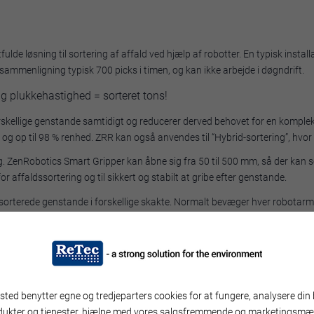
lde løsning til sortering af affald ved hjælp af robotter. En typisk instal
l sammenligning typisk 700 picks i timen, og kan ikke arbejde i døgndrift.
g plukkehastighed = sorteret tons!
orskellige genstande samtidigt og reducerer derved behovet for en komple
n og op til 98 % renhed. ZRR kan også anvendes til “Hybrid-sortering”, hvor
. ZenRobotics Smart Gripper kan åbne sig fra 50 til 500 mm, så der kan so
r affaldssortering og til sikkert og stabilt at gribe efter genstande.
sorterede genstande i forskellige skakte. Normalt bevæger hver robotarm s
VY PICKER
tere?
ted benytter egne og tredjeparters cookies for at fungere, analysere din 
dukter og tjenester, hjælpe med vores salgsfremmende og marketingsmæ