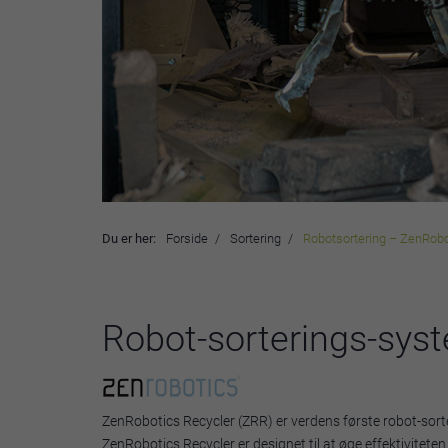
Du er her:
Forside
Sortering
Robotsortering – ZenRobo
Robot-sorterings-syste
ZenRobotics Recycler (ZRR) er verdens første robot-sorteri
ZenRobotics Recycler er designet til at øge effektivite