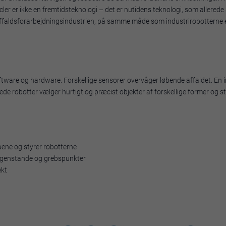
r er ikke en fremtidsteknologi – det er nutidens teknologi, som allerede an
 affaldsforarbejdningsindustrien, på samme måde som industrirobotterne en
g
tware og hardware. Forskellige sensorer overvåger løbende affaldet. En 
vede robotter vælger hurtigt og præcist objekter af forskellige former og st
ene og styrer robotterne
r, genstande og grebspunkter
ekt