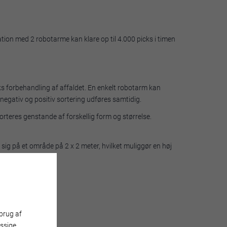
lation med 2 robotarme kan klare op til 4.000 picks i timen
ks forbehandling af affaldet. En enkelt robotarm kan
 negativ og positiv sortering udføres samtidig.
rteres genstande af forskellig form og størrelse.
ig på et område på 2 x 2 meter, hvilket muliggør en høj
brug af
ssige