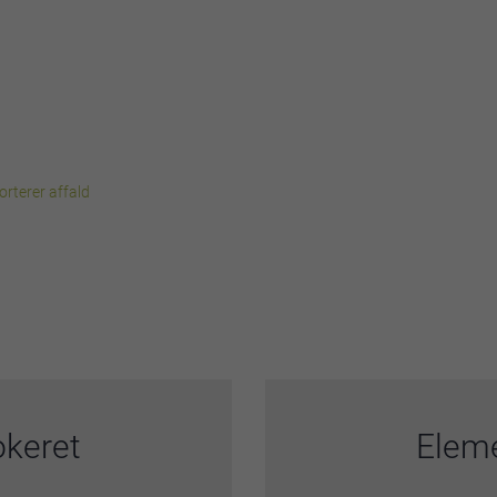
rterer affald
okeret
Eleme