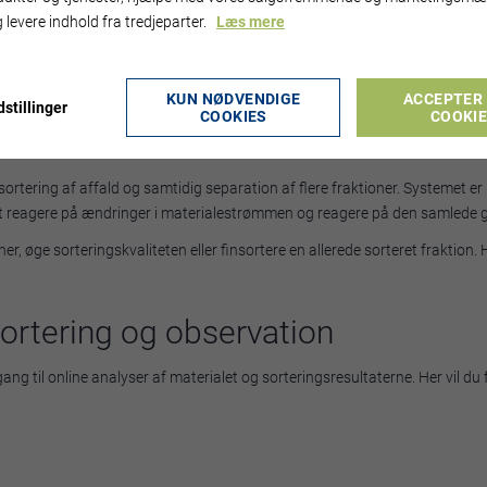
ialer og genstande af forskellige former og størrelser. Kunderne sorterer i 
 levere indhold fra tredjeparter.
Læs mere
rer og intelligent software gør det muligt for robotten at lære at genkende
KUN NØDVENDIGE
ACCEPTER 
stillinger
COOKIES
COOKI
nder og øjne på ZenRobotics Recyclers, så er den intelligente software hj
ordata i realtid i stedet for at følge en forprogrammeret rutine.
tering af affald og samtidig separation af flere fraktioner. Systemet er i
 at reagere på ændringer i materialestrømmen og reagere på den samlede
, øge sorteringskvaliteten eller finsortere en allerede sorteret fraktion. 
portering og observation
g til online analyser af materialet og sorteringsresultaterne. Her vil du f