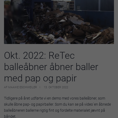
Okt. 2022: ReTec
balleåbner åbner baller
med pap og papir
AF MAAIKE ESCHWEILER
13. OKTOBER 2022
Tidligere på året udførte vi en demo med vores balleåbner, som
skulle åbne pap- og papirballer. Som du kan se på video´en åbnede
balleåbneren ballerne rigtig fint og fordelte materialet jævnt på
båndet.