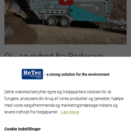
Qi - en nyhed fra Redwave
- analyserer materialets kvalitet og øger anlæggets effektivitet
Redwave Qi er et yderst præcist og intelligent kvalitetssystem, som
fuldautomatisk analyserer og evaluerer repræsentative
Dette websted benytter egne og tredjeparters cookies for at
materialeprøver. Dette sikrer materialets kvalitet og øger anlæggets
fungere, analysere din brug af vores produkter og tjenester, hjælpe
produktivitet.
med vores salgsfremmende og marketingsmæssige indsats og
Fordelene ved Redwave Qi er:
levere indhold fra tredjeparter.
Læs mere
Øget produktivitet i anlægget via præcis evaluering af data
Kontinuerlig produktanalyse (kornstørrelse, farve,
Cookie indstillinger