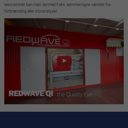
laboratoriet kan man dermed f.eks. sammenligne værdier fra
forbrænding eller kloranalyser.