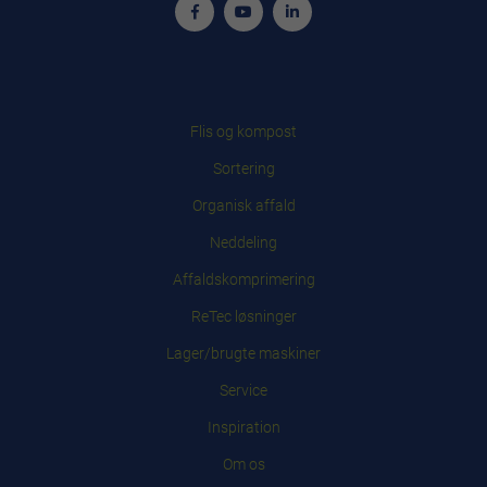
Flis og kompost
Sortering
Organisk affald
Neddeling
Affaldskomprimering
ReTec løsninger
Lager/brugte maskiner
Service
Inspiration
Om os