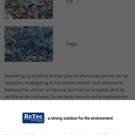
RDF
Flager
Separering og sortering af plast giver en økonomisk gevinst, en høj
kapacitet i anlægget og en høj kvalitet/renhed i slutfraktionerne.
Redwave har udviklet en maskine, som kan sortere plast samt de
dertilhørende urenheder. Du kan læse mere om sorteringsmaskinen
her:
2i
.
Brochure
Download brochure om
Redwave plastsortering